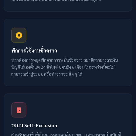
พักการใช้งานชั่วคราว
หากต้องการหยุดพักจากการพนันชั่วคราว สมาชิกสามารถระงับ
บัญชีได้เองตั้งแต่ 24 ชั่วโมงไปจนถึง 6 เดือน ในระหว่างนี้จะไม่
สามารถเข้าสู่ระบบหรือทำธุรกรรมใด ๆ ได้
ระบบ Self-Exclusion
สำหรับสมาชิกที่ต้องการหยุดเล่นในระยะยาว สามารถขอปิดบัญชี