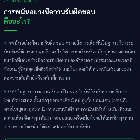
// ทำความเข้าใจ
การพนันอย่างมีความรับผิดชอบ
คืออะไร?
การพนันอย่างมีความรับผิดชอบ หมายถึงการเดิมพันในฐานะกิจกรรม
บันเทิงที่มีการควบคุมตัวเอง ไม่ใช่การหาเงินหรือแก้ปัญหาทางการเงิน
สมาชิกที่เล่นอย่างมีความรับผิดชอบจะกำหนดงบประมาณและเวลาที่
ชัดเจน รู้จักหยุดเมื่อถึงขีดจำกัด และไม่ปล่อยให้การพนันส่งผลกระทบ
ต่อความสัมพันธ์หรือหน้าที่การงาน
59777 ในฐานะแพลตฟอร์มคาสิโนออนไลน์ที่ให้บริการสมาชิกชาว
ไทยทั่วประเทศ ตั้งแต่กรุงเทพฯ เชียงใหม่ ภูเก็ต ขอนแก่น ไปจนถึง
หาดใหญ่และอุดรธานี เราตระหนักดีว่าการพนันมีทั้งด้านบันเทิงและ
ความเสี่ยง จึงลงทุนพัฒนาระบบและเครื่องมือที่ช่วยให้สมาชิกทุกท่าน
สามารถเพลิดเพลินได้อย่างปลอดภัยและยั่งยืน