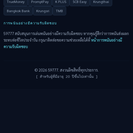
TrueMoney
PromptPay
K PLUS
SCB Easy
Krungthai
Bangkok Bank
Krungsri
TMB
การพนันอย่างมีความรับผิดชอบ
59777 สนับสนุนการเล่นพนันอย่างมีความรับผิดชอบ หากคุณรู้สึกว่าการพนันส่งผลก
ระทบต่อชีวิตประจำวัน กรุณาติดต่อขอความช่วยเหลือได้ที่
หน้าการพนันอย่างมี
ความรับผิดชอบ
© 2026 59777. สงวนลิขสิทธิ์ทุกประการ.
[ สำหรับผู้ที่มีอายุ 20 ปีขึ้นไปเท่านั้น ]