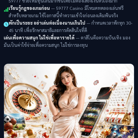
59777 ช่วยให้มีทุนเล่นมากขึ้นโดยไม่ต้องเสี่ยงเงินตัวเองมาก
เรียนรู้กฎของเกมก่อน
— 59777 Casino มีโหมดทดลองเล่นฟรี
สำหรับหลายเกม ใช้โอกาสนี้ทำความเข้าใจก่อนลงเดิมพันจริง
พักเป็นระยะ อย่าเล่นต่อเนื่องนานเกินไป
— กำหนดเวลาพักทุก 30-
45 นาที เพื่อรักษาสมาธิและการตัดสินใจที่ดี
เล่นเพื่อความสนุก ไม่ใช่เพื่อหารายได้
— คาสิโนคือความบันเทิง มอง
มันเป็นค่าใช้จ่ายเพื่อความสนุก ไม่ใช่การลงทุน