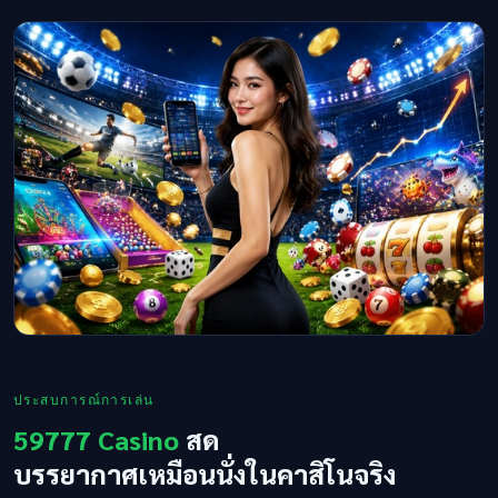
ประสบการณ์การเล่น
59777 Casino
สด
บรรยากาศเหมือนนั่งในคาสิโนจริง