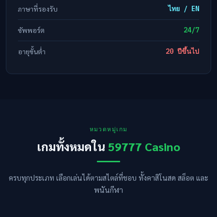
ภาษาที่รองรับ
ไทย / EN
ซัพพอร์ต
24/7
อายุขั้นต่ำ
20 ปีขึ้นไป
หมวดหมู่เกม
เกมทั้งหมดใน
59777 Casino
ครบทุกประเภท เลือกเล่นได้ตามสไตล์ที่ชอบ ทั้งคาสิโนสด สล็อต และ
พนันกีฬา