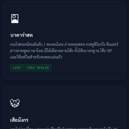
🎴
บาคาร่าสด
เกมไพ่ยอดนิยมอันดับ 1 ของคนไทย ถ่ายทอดสดจากสตูดิโอจริง ดีลเลอร์
สาวสวยพูดภาษาไทย มีให้เลือกหลายโต๊ะ ทั้งโต๊ะมาตรฐาน โต๊ะ VIP
และโต๊ะสปีดสำหรับคนชอบเล่นเร็ว
LIVE · THAI DEALER
🐯
เสือมังกร