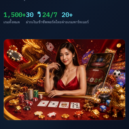
1,500+
30 วิ
24/7
20+
เกมทั้งหมด
ฝากเงินเข้า
ซัพพอร์ตไทย
ค่ายเกมพาร์ทเนอร์