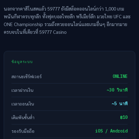
นอกจากคาสิโนสดแล้ว 59777 ยังมีสล็อตออนไลน์กว่า 1,000 เกม
พนันกีฬาครบทุกลีก ทั้งฟุตบอลไทยลีก พรีเมียร์ลีก มวยไทย UFC และ
ONE Championship รวมถึงหวยออนไลน์และเกมอื่นๆ อีกมากมาย
ครบจบในที่เดียวที่ 59777 Casino
ข้อมูลระบบ
สถานะเซิร์ฟเวอร์
ONLINE
เวลาฝากเงิน
~30 วินาที
เวลาถอนเงิน
~5 นาที
เดิมพันขั้นต่ำ
฿10
รองรับมือถือ
iOS / Android