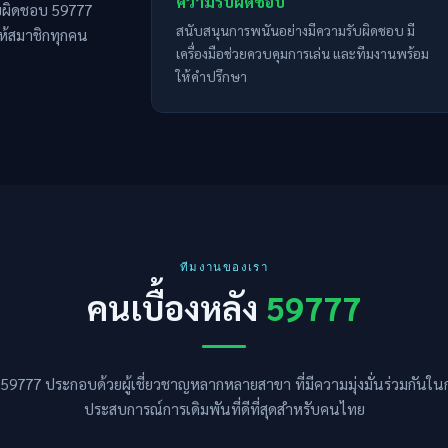
ความรับผิดชอบ
ับผิดชอบ 59777
สนับสนุนการพนันอย่างมีความรับผิดชอบ มี
ห้สมาชิกทุกคน
เครื่องมือช่วยควบคุมการเล่น และทีมงานพร้อม
ให้คำปรึกษา
ทีมงานของเรา
คนเบื้องหลัง
59777
59777 ประกอบด้วยผู้เชี่ยวชาญหลากหลายสาขา ที่มีความมุ่งมั่นร่วมกันใน
ประสบการณ์การเดิมพันที่ดีที่สุดสำหรับคนไทย