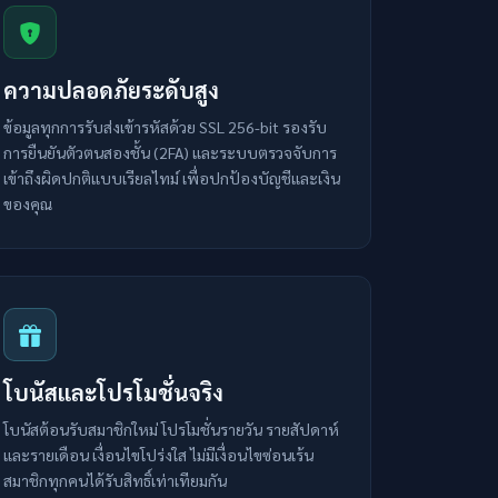
ความปลอดภัยระดับสูง
ข้อมูลทุกการรับส่งเข้ารหัสด้วย SSL 256-bit รองรับ
การยืนยันตัวตนสองชั้น (2FA) และระบบตรวจจับการ
เข้าถึงผิดปกติแบบเรียลไทม์ เพื่อปกป้องบัญชีและเงิน
ของคุณ
โบนัสและโปรโมชั่นจริง
โบนัสต้อนรับสมาชิกใหม่ โปรโมชั่นรายวัน รายสัปดาห์
และรายเดือน เงื่อนไขโปร่งใส ไม่มีเงื่อนไขซ่อนเร้น
สมาชิกทุกคนได้รับสิทธิ์เท่าเทียมกัน