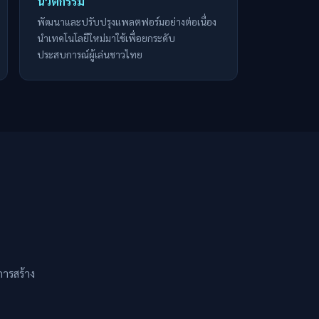
นวัตกรรม
พัฒนาและปรับปรุงแพลตฟอร์มอย่างต่อเนื่อง
นำเทคโนโลยีใหม่มาใช้เพื่อยกระดับ
ประสบการณ์ผู้เล่นชาวไทย
การสร้าง