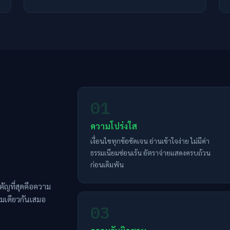
01
ความโปร่งใส
เงื่อนไขทุกข้อชัดเจน อ่านเข้าใจง่าย ไม่มีค่า
ธรรมเนียมซ่อนเร้น อัตราจ่ายแสดงครบถ้วน
ก่อนเดิมพัน
คัญที่สุดคือความ
มเดียวกันเสมอ
03