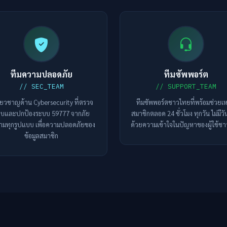
ทีมความปลอดภัย
ทีมซัพพอร์ต
// SEC_TEAM
// SUPPORT_TEAM
เชี่ยวชาญด้าน Cybersecurity ที่ตรวจ
ทีมซัพพอร์ตชาวไทยที่พร้อมช่วยเห
บและปกป้องระบบ 59777 จากภัย
สมาชิกตลอด 24 ชั่วโมง ทุกวัน ไม่มีว
ามทุกรูปแบบ เพื่อความปลอดภัยของ
ด้วยความเข้าใจในปัญหาของผู้ใช้ช
ข้อมูลสมาชิก