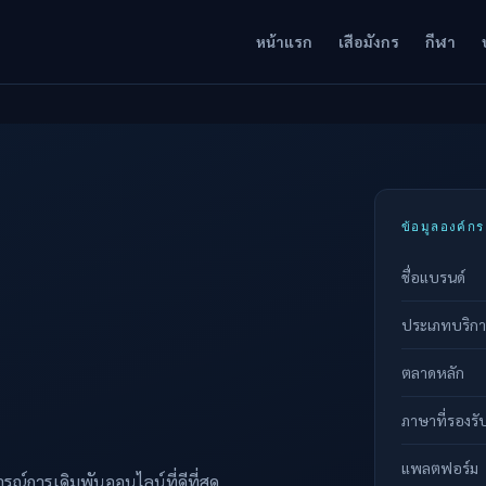
หน้าแรก
เสือมังกร
กีฬา
ข้อมูลองค์กร
ชื่อแบรนด์
ประเภทบริกา
ตลาดหลัก
ภาษาที่รองรั
แพลตฟอร์ม
ณ์การเดิมพันออนไลน์ที่ดีที่สุด