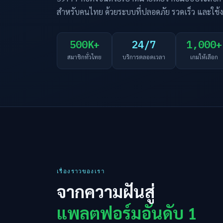
สำหรับคนไทย ด้วยระบบที่ปลอดภัย รวดเร็ว และใช้ง
500K+
24/7
1,000+
สมาชิกทั่วไทย
บริการตลอดเวลา
เกมให้เลือก
เรื่องราวของเรา
จากความฝันสู่
แพลตฟอร์มอันดับ 1