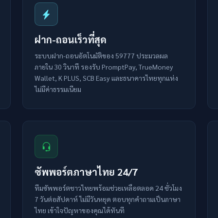
ฝาก-ถอนเร็วที่สุด
ระบบฝาก-ถอนอัตโนมัติของ 59777 ประมวลผล
ภายใน 30 วินาที รองรับ PromptPay, TrueMoney
Wallet, K PLUS, SCB Easy และธนาคารไทยทุกแห่ง
ไม่มีค่าธรรมเนียม
ซัพพอร์ตภาษาไทย 24/7
ทีมซัพพอร์ตชาวไทยพร้อมช่วยเหลือตลอด 24 ชั่วโมง
7 วันต่อสัปดาห์ ไม่มีวันหยุด ตอบทุกคำถามเป็นภาษา
ไทย เข้าใจปัญหาของคุณได้ทันที